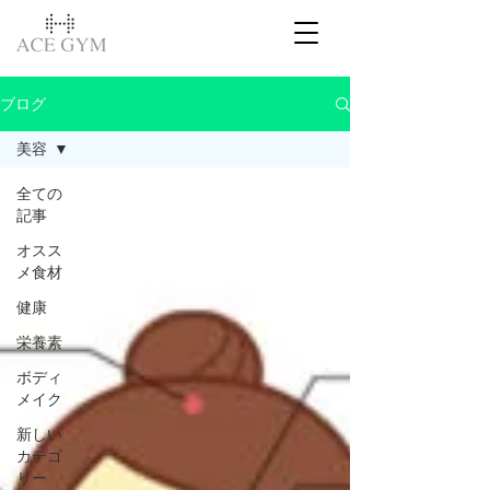
ブログ
美容
全ての
記事
オスス
メ食材
健康
栄養素
ボディ
メイク
新しい
カテゴ
リー