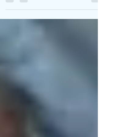
こんにちは！☀️ 鎌倉パーソナルジム、ACE GYMで
す。このブログでは皆さんの健康に有益な情報を
発信しております。ボディメイクや健康作り、老
化防止や体力向上などに是非お役立てください！
👍 寝ても疲れが取れない、日中の眠気で仕事が捗
らないと悩んでいませんか？睡眠不足は作業...