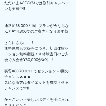
ただいま
ACEGYM
では割引キャンペー
ンを実施中‼️
通常
¥168,000
の
16
回プランが今ならな
んと
¥114,300
でのご案内となります👍
さらにさらに！！
無料体験も大好評につき、初回体験セ
ッション無料継続！＆体験当日のご入
会で入会金
¥30,000
が
¥0
に！
実質
¥88,700
OFFでセッション＋
1
回の
チャンス🔥🔥🔥
気になる方はダイエットを成功させる
チャンスです‼️
かっこいい・美しいボディを手に入れ
ませんか？？