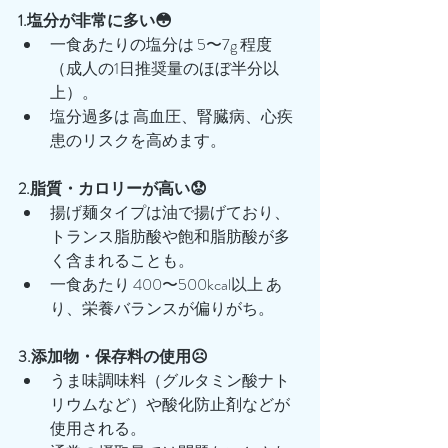
1.塩分が非常に多い😳
一食あたりの塩分は 5〜7g 程度
（成人の1日推奨量のほぼ半分以
上）。
塩分過多は 高血圧、腎臓病、心疾
患のリスクを高めます。
2.脂質・カロリーが高い😟
揚げ麺タイプは油で揚げており、
トランス脂肪酸や飽和脂肪酸が多
く含まれることも。
一食あたり 400〜500kcal以上 あ
り、栄養バランスが偏りがち。
3.添加物・保存料の使用☹️
うま味調味料（グルタミン酸ナト
リウムなど）や酸化防止剤などが
使用される。