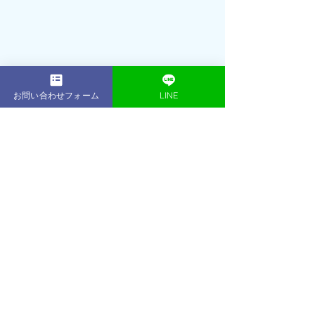
代表トレーナー
お問い合わせフォーム
LINE
シェレン・イースン