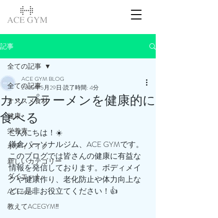
記事
全ての記事
ACE GYM BLOG
全ての記事
2025年5月29日
読了時間: 4分
カップラーメンを健康的に
オススメ食材
食べる
健康
栄養素
こんにちは！☀️
鎌倉パーソナルジム、ACE GYMです。
ボディメイク
このブログでは皆さんの健康に有益な
新しいカテゴリー
情報を発信しております。ボディメイ
ダイエット
クや健康作り、老化防止や体力向上な
どに是非お役立てください！👍
ACEnews
教えてACEGYM‼️