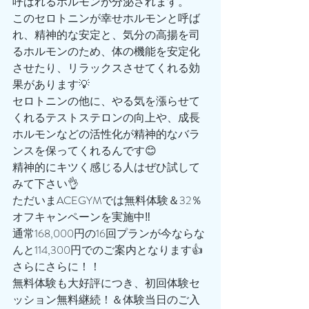
呼ばれるホルモンが分泌されます。
このセロトニンが幸せホルモンと呼ば
れ、精神的な安定と、気分の高揚を司
るホルモンのため、体の機能を安定化
させたり、リラックスさせてくれる効
果があります💡
セロトニンの他に、やる気を漲らせて
くれるテストステロンの向上や、成長
ホルモンなどの活性化が精神的なバラ
ンスを保ってくれるんです😊
精神的にキツく感じる人はぜひ試して
みて下さい👌
ただいまACEGYMでは無料体験＆32％
オフキャンペーンを実施中‼️
通常168,000円の16回プランが今ならな
んと114,300円でのご案内となります👍
さらにさらに！！
無料体験も大好評につき、初回体験セ
ッション無料継続！＆体験当日のご入