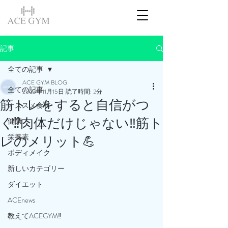
記事
全ての記事
ACE GYM BLOG
全ての記事
2023年11月15日
読了時間: 2分
筋トレをすると自信がつ
オススメ食材
く⁉️肉体だけじゃない‼️筋ト
健康
栄養素
レのメリット💪
ボディメイク
新しいカテゴリー
ダイエット
ACEnews
教えてACEGYM‼️