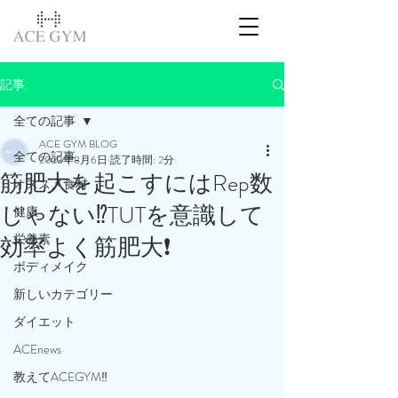
記事
全ての記事
ACE GYM BLOG
全ての記事
2023年8月6日
読了時間: 2分
筋肥大を起こすにはRep数
オススメ食材
じゃない⁉️TUTを意識して
健康
栄養素
効率よく筋肥大❗️
ボディメイク
新しいカテゴリー
ダイエット
ACEnews
教えてACEGYM‼️