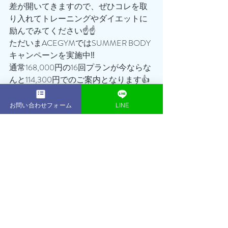
差が開いてきますので、ぜひコレを取
り入れてトレーニングやダイエットに
励んでみてください☝️☝️
ただいまACEGYMではSUMMER BODY
キャンペーンを実施中‼️
通常168,000円の16回プランが今ならな
んと114,300円でのご案内となります👍
ぜひこの機会を逃すことなく、まずは
無料体験トレーニングに足を運んでみ
お問い合わせフォーム
LINE
てください☺️
鎌倉パーソナルジムACEGYM トレーナ
ー:岩下
最新記事
すべて表示