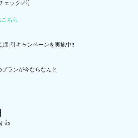
てチェック✅👇
m はこちら
では割引キャンペーンを実施中‼️
0円のプランが今ならなんと
円
👍