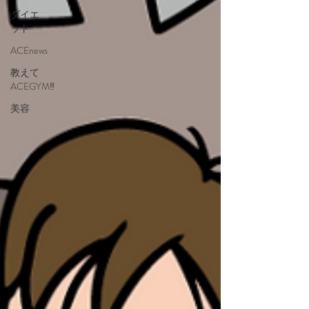
ダイエ
ット
ACEnews
教えて
ACEGYM‼️
美容