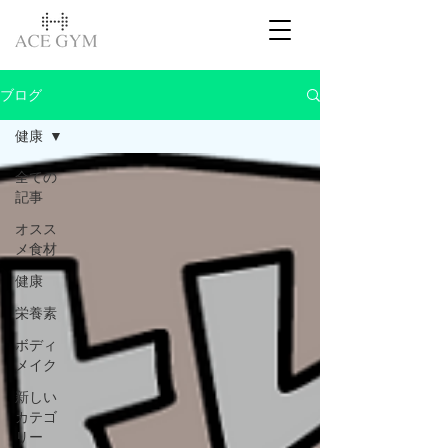
ブログ
健康
全ての
記事
オスス
メ食材
健康
栄養素
ボディ
メイク
新しい
カテゴ
リー