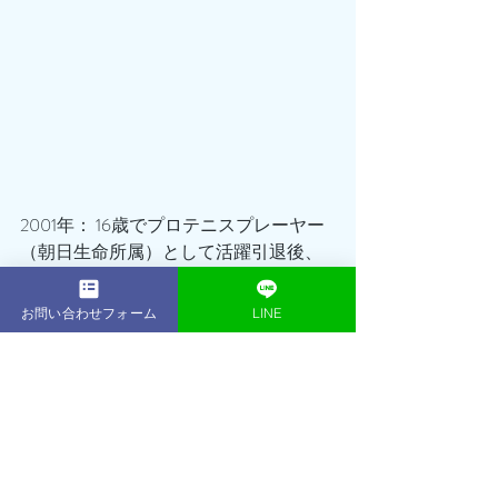
2001年： 16歳でプロテニスプレーヤー
（朝日生命所属）として活躍引退後、
プロテニスプレーヤー育成コースのフ
ィジカルトレーナーとして数多くのプ
お問い合わせフォーム
LINE
ロを輩出2013年：東京・表参道に
ACE 
GYM
をオープントレーニング初心者か
らアスリート、著名人、ボディコンテ
スト優勝者など、延べ1,000名以上のト
レーニング指導を行う2014年：ベスト
ボディジャパン東京大会 優勝・日本大
会 優勝2019年：
ACE GYM
鎌倉店をオー