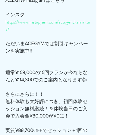
ACEGYM
Instagram
 はこちら
インスタ
https://www.instagram.com/acegym_kamakur
a/
ただいま
ACEGYM
では割引キャンペー
ンを実施中‼️
通常
¥168,000
の
16
回プランが今ならな
んと
¥114,300
でのご案内となります👍
さらにさらに！！
無料体験も大好評につき、初回体験セ
ッション無料継続！＆体験当日のご入
会で入会金
¥30,000
が
¥0
に！
実質
¥88,700
OFFでセッション＋
1
回の