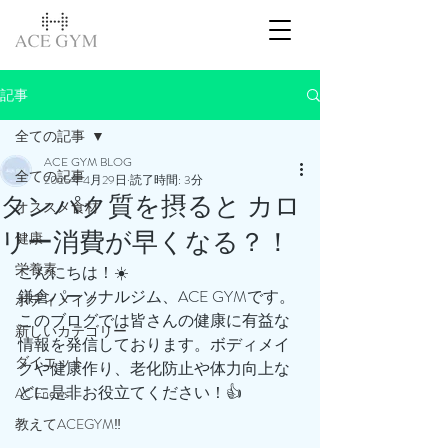
記事
全ての記事
ACE GYM BLOG
全ての記事
2025年4月29日
読了時間: 3分
タンパク質を摂ると カロ
オススメ食材
リー消費が早くなる？！
健康
栄養素
こんにちは！☀️
鎌倉パーソナルジム、ACE GYMです。
ボディメイク
このブログでは皆さんの健康に有益な
新しいカテゴリー
情報を発信しております。ボディメイ
ダイエット
クや健康作り、老化防止や体力向上な
どに是非お役立てください！👍
ACEnews
教えてACEGYM‼️