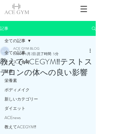
記事
全ての記事
ACE GYM BLOG
全ての記事
2024年6月2日
読了時間: 5分
教えてACEGYM‼️テストス
オススメ食材
テロンの体への良い影響
健康
栄養素
ボディメイク
新しいカテゴリー
ダイエット
ACEnews
教えてACEGYM‼️