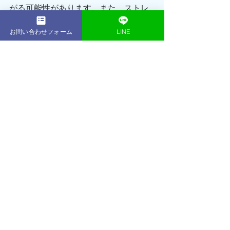
がる可能性があります。また、ストレ
スへの抵抗力や精神的な強さも増すと
されています。
お問い合わせフォーム
LINE
また抑うつ効果も高く、近年では更年
期による鬱症状の改善にも貢献すると
いう研究結果が出ています👍
テストステロンは、男性だけでなく女
性にも重要なホルモンです。適切なレ
ベルを保つことで、健康な体と心をサ
ポートすることができます。日常生活
での適度な運動やバランスの取れた食
事が、テストステロンのバランスを保
つためにも重要です。是非、意識して
取り入れてみてください。