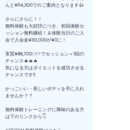
んと
¥114,300
でのご案内となります👍
さらにさらに！！
無料体験も大好評につき、初回体験セ
ッション無料継続！＆体験当日のご入
会で入会金
¥30,000
が
¥0
に！
実質
¥88,700
OFFでセッション＋
1
回の
チャンス🔥🔥🔥
気になる方はダイエットを成功させる
チャンスです‼️
かっこいい・美しいボディを手に入れ
ませんか？？
無料体験トレーニングに興味のある方
は下のリンクから👇