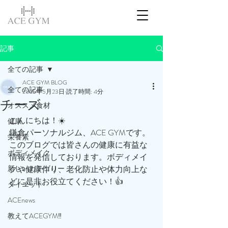
記事
全ての記事
ACE GYM BLOG
全ての記事
2025年5月23日
読了時間: 4分
チーズ
オススメ食材
こんにちは！☀️
健康
鎌倉パーソナルジム、ACE GYMです。
栄養素
このブログでは皆さんの健康に有益な
ボディメイク
情報を発信しております。ボディメイ
新しいカテゴリー
クや健康作り、老化防止や体力向上な
どに是非お役立てください！👍
ダイエット
ACEnews
教えてACEGYM‼️