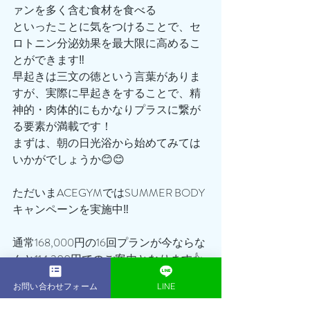
ァンを多く含む食材を食べる
といったことに気をつけることで、セ
ロトニン分泌効果を最大限に高めるこ
とができます‼️
早起きは三文の徳という言葉がありま
すが、実際に早起きをすることで、精
神的・肉体的にもかなりプラスに繋が
る要素が満載です！
まずは、朝の日光浴から始めてみては
いかがでしょうか😊😊
ただいまACEGYMではSUMMER BODY
キャンペーンを実施中‼️
通常168,000円の16回プランが今ならな
んと114,300円でのご案内となります👍
お問い合わせフォーム
LINE
ぜひこの機会を逃すことなく、まずは
無料体験トレーニングに足を運んでみ