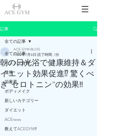
記事
全ての記事
ACE GYM BLOG
全ての記事
2023年7月8日
読了時間: 2分
朝の日光浴で健康維持＆ダ
オススメ食材
イエット効果促進⁉️ 驚くべ
健康
栄養素
き”セロトニン”の効果‼️
ボディメイク
新しいカテゴリー
ダイエット
ACEnews
教えてACEGYM‼️