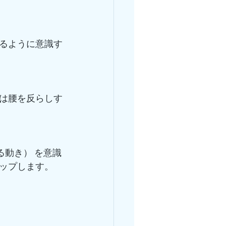
るように意識す
は腰を反らしす
る動き） を意識
ップします。