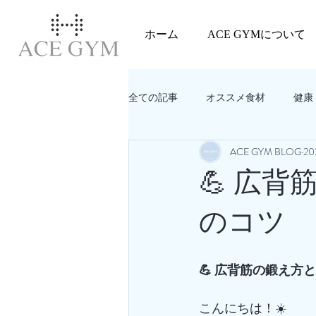
ホーム
ACE GYMについて
全ての記事
オススメ食材
健康
ACE GYM BLOG
2
教えてACEGYM‼️
美容
💪 広
のコツ
💪 広背筋の鍛え
こんにちは！☀️