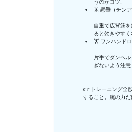
うのがコツ。
🤸 懸垂（チンア
自重で広背筋を
ると効きやすく
🏋️ ワンハンド
片手でダンベル
ぎないよう注意
👉 トレーニング
すること。腕の力だ