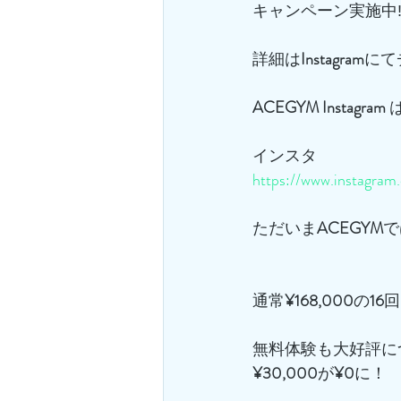
キャンペーン実施中‼
詳細は
Instagram
にて
ACEGYM
Instagram
 
インスタ
https://www.instagra
ただいま
ACEGYM
で
通常
¥168,000
の
16
回
無料体験も大好評に
¥30,000
が
¥0
に！